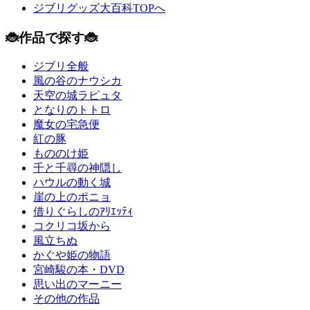
ジブリグッズ大百科TOPへ
🐞作品で探す🐞
ジブリ全般
風の谷のナウシカ
天空の城ラピュタ
となりのトトロ
魔女の宅急便
紅の豚
もののけ姫
千と千尋の神隠し
ハウルの動く城
崖の上のポニョ
借りぐらしのｱﾘｴｯﾃｨ
コクリコ坂から
風立ちぬ
かぐや姫の物語
宮崎駿の本・DVD
思い出のマーニー
その他の作品