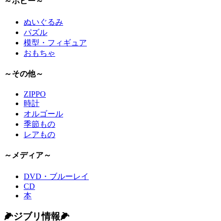
～ホビー～
ぬいぐるみ
パズル
模型・フィギュア
おもちゃ
～その他～
ZIPPO
時計
オルゴール
季節もの
レアもの
～メディア～
DVD・ブルーレイ
CD
本
🌽ジブリ情報🌽