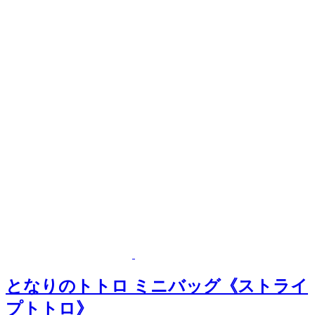
となりのトトロ ミニバッグ《ストライ
プトトロ》