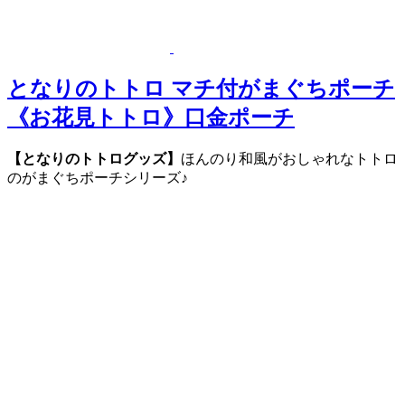
となりのトトロ マチ付がまぐちポーチ
《お花見トトロ》口金ポーチ
【となりのトトログッズ】
ほんのり和風がおしゃれなトトロ
のがまぐちポーチシリーズ♪