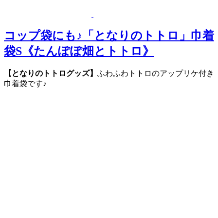
コップ袋にも♪「となりのトトロ」巾着
袋S《たんぽぽ畑とトトロ》
【となりのトトログッズ】
ふわふわトトロのアップリケ付き
巾着袋です♪