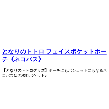
となりのトトロ フェイスポケットポー
チ《ネコバス》
【となりのトトログッズ】
ポーチにもポシェットにもなるネ
コバス型の移動ポケット♪