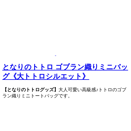
となりのトトロ ゴブラン織りミニバッ
グ《大トトロシルエット》
【となりのトトログッズ】
大人可愛い高級感♪トトロのゴブ
ラン織りミニトートバッグです。