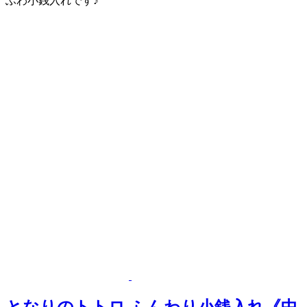
ふわ小銭入れです♪