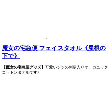
魔女の宅急便 フェイスタオル《屋根の
下で》
【魔女の宅急便グッズ】
可愛いジジの刺繍入りオーガニック
コットンタオルです♪