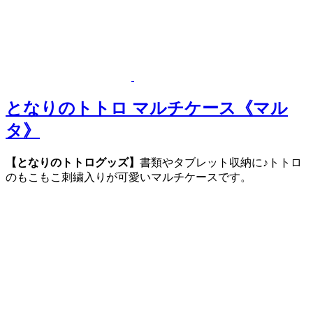
となりのトトロ マルチケース《マル
タ》
【となりのトトログッズ】
書類やタブレット収納に♪トトロ
のもこもこ刺繍入りが可愛いマルチケースです。