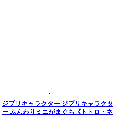
ジブリキャラクター ジブリキャラクタ
ー ふんわりミニがまぐち《トトロ・ネ