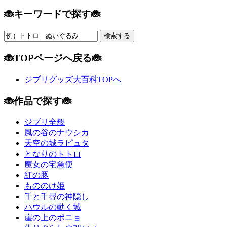
🐞キーワードで探す🐞
🐞TOPページへ戻る🐞
ジブリグッズ大百科TOPへ
🐞作品で探す🐞
ジブリ全般
風の谷のナウシカ
天空の城ラピュタ
となりのトトロ
魔女の宅急便
紅の豚
もののけ姫
千と千尋の神隠し
ハウルの動く城
崖の上のポニョ