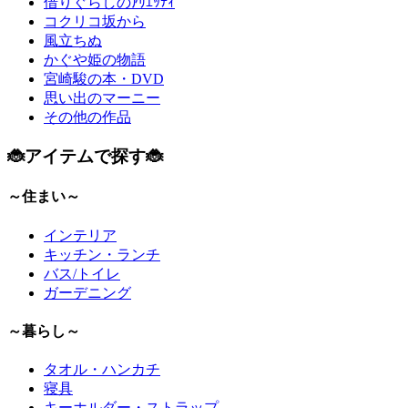
借りぐらしのｱﾘｴｯﾃｨ
コクリコ坂から
風立ちぬ
かぐや姫の物語
宮崎駿の本・DVD
思い出のマーニー
その他の作品
🐞アイテムで探す🐞
～住まい～
インテリア
キッチン・ランチ
バス/トイレ
ガーデニング
～暮らし～
タオル・ハンカチ
寝具
キーホルダー・ストラップ