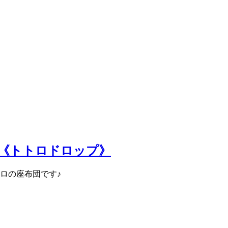
ン《トトロドロップ》
トロの座布団です♪