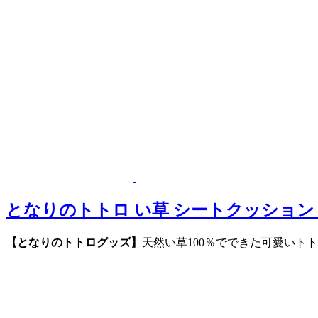
となりのトトロ い草 シートクッショ
【となりのトトログッズ】
天然い草100％でできた可愛いト