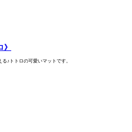
ロ》
える♪トトロの可愛いマットです。