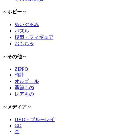
～ホビー～
ぬいぐるみ
パズル
模型・フィギュア
おもちゃ
～その他～
ZIPPO
時計
オルゴール
季節もの
レアもの
～メディア～
DVD・ブルーレイ
CD
本