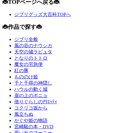
🐞TOPページへ戻る🐞
ジブリグッズ大百科TOPへ
🐞作品で探す🐞
ジブリ全般
風の谷のナウシカ
天空の城ラピュタ
となりのトトロ
魔女の宅急便
紅の豚
もののけ姫
千と千尋の神隠し
ハウルの動く城
崖の上のポニョ
借りぐらしのｱﾘｴｯﾃｨ
コクリコ坂から
風立ちぬ
かぐや姫の物語
宮崎駿の本・DVD
思い出のマーニー