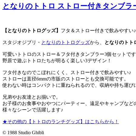
となりのトトロ ストロー付きタンブラー
【となりのトトログッズ】
フタ＆ストロー付きで飲みやすい
スタジオジブリ・
となりのトトログッズ
から、
となりのトト
可愛いトトロのストロー＆フタ付きタンブラー3個セットで
野原で遊ぶトトロたちが明るく楽しい3デザイン！
フタ付きなのでこぼれにくく、ストロー付きで飲みやすい♪
ストローは直径6mmの市販のストローとも交換可能です。
使わない時はコンパクトに重ねられるので、収納や持ち運び
兄弟やお友達とお揃いで。
お子様のお食事やおやつにパーティー、遠足やキャンプなど
様々なシーンで活躍します♪
★その他の【トトロのランチグッズ】はこちらから！
© 1988 Studio Ghibli