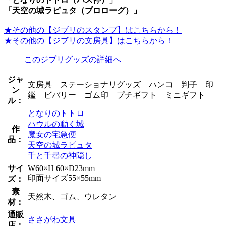
「天空の城ラピュタ（プロローグ）」
★その他の【ジブリのスタンプ】はこちらから！
★その他の【ジブリの文房具】はこちらから！
このジブリグッズの詳細へ
ジャ
文房具 ステーショナリグッズ ハンコ 判子 印
ン
鑑 ビバリー ゴム印 プチギフト ミニギフト
ル：
となりのトトロ
ハウルの動く城
作
魔女の宅急便
品：
天空の城ラピュタ
千と千尋の神隠し
サイ
W60×H 60×D23mm
印面サイズ55×55mm
ズ：
素
天然木、ゴム、ウレタン
材：
通販
ささがわ文具
店：