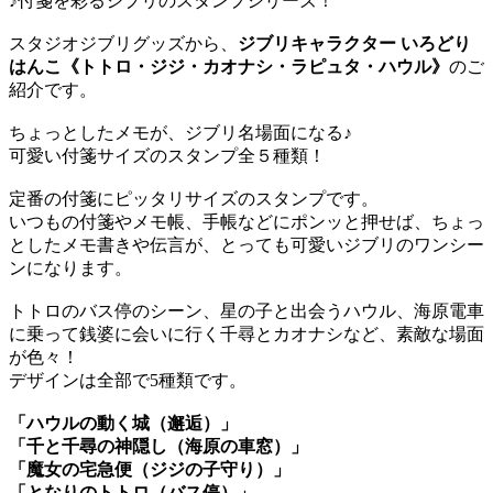
♪付箋を彩るジブリのスタンプシリーズ！
スタジオジブリグッズから、
ジブリキャラクター いろどり
はんこ《トトロ・ジジ・カオナシ・ラピュタ・ハウル》
のご
紹介です。
ちょっとしたメモが、ジブリ名場面になる♪
可愛い付箋サイズのスタンプ全５種類！
定番の付箋にピッタリサイズのスタンプです。
いつもの付箋やメモ帳、手帳などにポンッと押せば、ちょっ
としたメモ書きや伝言が、とっても可愛いジブリのワンシー
ンになります。
トトロのバス停のシーン、星の子と出会うハウル、海原電車
に乗って銭婆に会いに行く千尋とカオナシなど、素敵な場面
が色々！
デザインは全部で5種類です。
「ハウルの動く城（邂逅）」
「千と千尋の神隠し（海原の車窓）」
「魔女の宅急便（ジジの子守り）」
「となりのトトロ（バス停）」