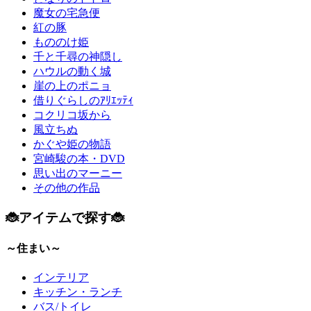
魔女の宅急便
紅の豚
もののけ姫
千と千尋の神隠し
ハウルの動く城
崖の上のポニョ
借りぐらしのｱﾘｴｯﾃｨ
コクリコ坂から
風立ちぬ
かぐや姫の物語
宮崎駿の本・DVD
思い出のマーニー
その他の作品
🐞アイテムで探す🐞
～住まい～
インテリア
キッチン・ランチ
バス/トイレ