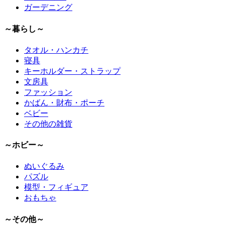
ガーデニング
～暮らし～
タオル・ハンカチ
寝具
キーホルダー・ストラップ
文房具
ファッション
かばん・財布・ポーチ
ベビー
その他の雑貨
～ホビー～
ぬいぐるみ
パズル
模型・フィギュア
おもちゃ
～その他～