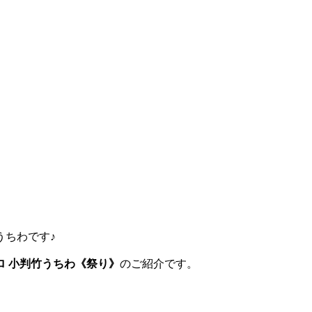
うちわです♪
ロ 小判竹うちわ《祭り》
のご紹介です。