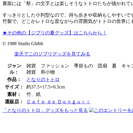
裏面には「祭」の文字とは楽しそうなトトロたちが描かれて
すっきりとした小判型なので、持ち歩きや収納もしやすいで
竹製で、どこかレトロな昔ながらの雰囲気がトトロの世界に
★その他の【ジブリの夏グッズ】はこちらから！
© 1988 Studio Ghibli
楽天でこのジブリグッズを見てみる
ジャン
雑貨 ファッション 季節もの 団扇 夏 キャン
ル：
雑貨 和小物
作品：
となりのトトロ
サイズ：
約37.5×17.5×0.5cm
素材：
竹、紙
通販店：
Ｃａｆｅ ｄｅ Ｄｏｎｇｕｒｉ
「となりのトトロ」グッズをもっと見る