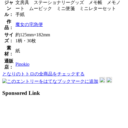
ジャ
文房具 ステーショナリーグッズ メモ帳 メモノ
ン
ート ムービック ミニ便箋 ミニレターセット
ル：
手紙
作
魔女の宅急便
品：
サイ
約125mm×182mm
ズ：
1柄・30枚
素
紙
材：
通販
Pinokio
店：
となりのトトロの全商品をチェックする
Sponsored Link