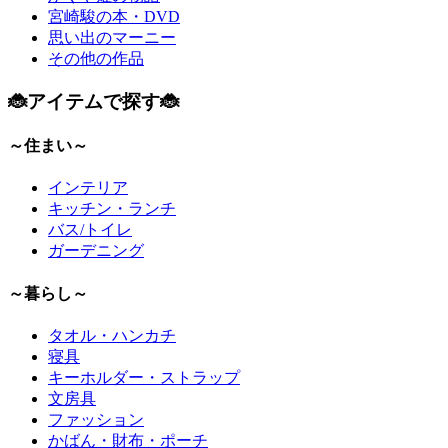
宮崎駿の本・DVD
思い出のマーニー
その他の作品
🐞アイテムで探す🐞
～住まい～
インテリア
キッチン・ランチ
バス/トイレ
ガーデニング
～暮らし～
タオル・ハンカチ
寝具
キーホルダー・ストラップ
文房具
ファッション
かばん・財布・ポーチ