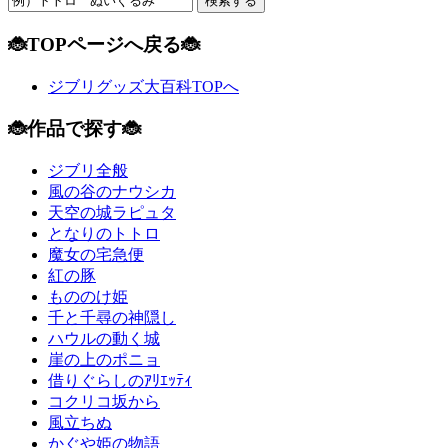
🐞TOPページへ戻る🐞
ジブリグッズ大百科TOPへ
🐞作品で探す🐞
ジブリ全般
風の谷のナウシカ
天空の城ラピュタ
となりのトトロ
魔女の宅急便
紅の豚
もののけ姫
千と千尋の神隠し
ハウルの動く城
崖の上のポニョ
借りぐらしのｱﾘｴｯﾃｨ
コクリコ坂から
風立ちぬ
かぐや姫の物語