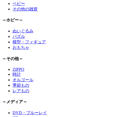
ベビー
その他の雑貨
～ホビー～
ぬいぐるみ
パズル
模型・フィギュア
おもちゃ
～その他～
ZIPPO
時計
オルゴール
季節もの
レアもの
～メディア～
DVD・ブルーレイ