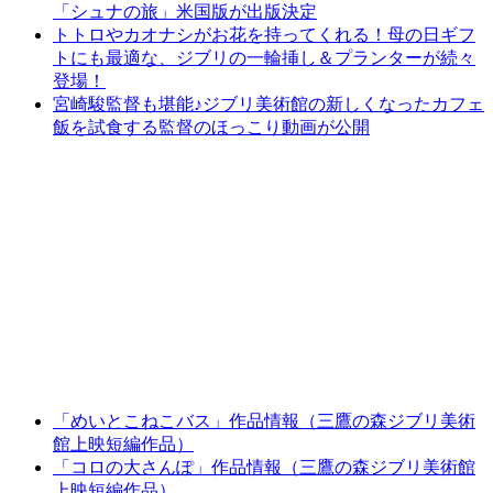
「シュナの旅」米国版が出版決定
トトロやカオナシがお花を持ってくれる！母の日ギフ
トにも最適な、ジブリの一輪挿し＆プランターが続々
登場！
宮崎駿監督も堪能♪ジブリ美術館の新しくなったカフェ
飯を試食する監督のほっこり動画が公開
「めいとこねこバス」作品情報（三鷹の森ジブリ美術
館上映短編作品）
「コロの大さんぽ」作品情報（三鷹の森ジブリ美術館
上映短編作品）