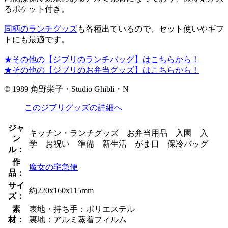
るポケット付き。
同柄のランチグッズ
も各種出ているので、セット使いやギフ
トにも最適です。
★その他の【ジブリのランチバッグ】はこちらから！
★その他の【ジブリのお弁当グッズ】はこちらから！
© 1989 角野栄子・Studio Ghibli・N
このジブリグッズの詳細へ
ジャ
キッチン・ランチグッズ お弁当用品 入園 入
ン
学 お祝い 準備 新生活 がま口 保冷バッグ
ル：
作
魔女の宅急便
品：
サイ
約220x160x115mm
ズ：
素
表地・持ち手：ポリエステル
材：
裏地：アルミ蒸着フィルム