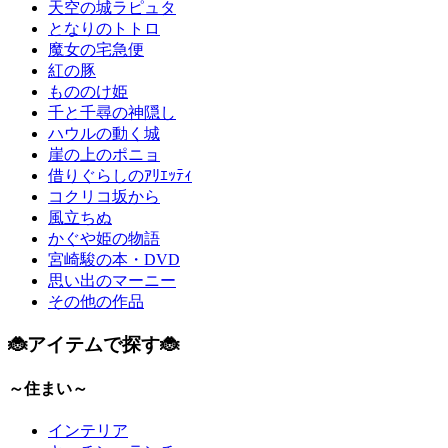
天空の城ラピュタ
となりのトトロ
魔女の宅急便
紅の豚
もののけ姫
千と千尋の神隠し
ハウルの動く城
崖の上のポニョ
借りぐらしのｱﾘｴｯﾃｨ
コクリコ坂から
風立ちぬ
かぐや姫の物語
宮崎駿の本・DVD
思い出のマーニー
その他の作品
🐞アイテムで探す🐞
～住まい～
インテリア