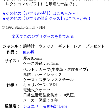
コレクションやギフトにも最適な一品です。
★その他の【ジブリの時計】はこちらから！
★その他の【ジブリの限定グッズ】はこちらから！
© 1992 Studio Ghibli・NN
楽天でこのジブリグッズを見てみる
ジャンル：
腕時計 ウォッチ ギフト レア プレゼント 誕
作品：
紅の豚
厚み8.5mm
サイズ：
ケース外径：36.5mm
ベルト：カーフ(牛皮革・尾錠タイプ)
風防：ハードレックス
ケース：ステンレススチール
仕様：
キャリバーNo. VJ21
電池式クオーツ
日常生活用強化防水（10気圧）
メーカー保証：１年
通販店：
ジュエリー＆腕時計 Bene