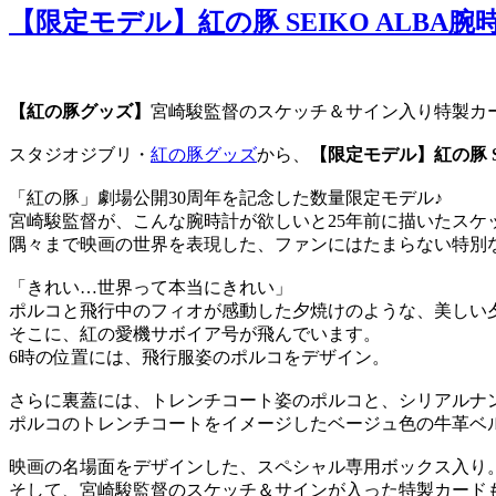
【限定モデル】紅の豚 SEIKO ALBA
【紅の豚グッズ】
宮崎駿監督のスケッチ＆サイン入り特製カ
スタジオジブリ・
紅の豚グッズ
から、
【限定モデル】紅の豚 S
「紅の豚」劇場公開30周年を記念した数量限定モデル♪
宮崎駿監督が、こんな腕時計が欲しいと25年前に描いたスケ
隅々まで映画の世界を表現した、ファンにはたまらない特別
「きれい…世界って本当にきれい」
ポルコと飛行中のフィオが感動した夕焼けのような、美しい
そこに、紅の愛機サボイア号が飛んでいます。
6時の位置には、飛行服姿のポルコをデザイン。
さらに裏蓋には、トレンチコート姿のポルコと、シリアルナ
ポルコのトレンチコートをイメージしたベージュ色の牛革ベ
映画の名場面をデザインした、スペシャル専用ボックス入り
そして、宮崎駿監督のスケッチ＆サインが入った特製カード