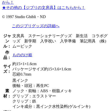
から！
★その他の【ジブリの文房具】はこちらから！
© 1997 Studio Ghibli・ND
このジブリグッズの詳細へ
ジャ
文房具 ステーショナリーグッズ 新生活 コラボグ
ン
ッズ 新学期 入学祝い 入学準備 筆記用具 (株)
ル：
ムービック
作
もののけ姫
品：
約15×1×1.6cm
サイ
パッケージサイズ約15×3.6×1.6cm
ズ：
芯経0.7mm
黒インク
後軸・頭冠：再生PC
素
ノック・前軸：ABS・樹脂メッキ
材：
グリップ：エラストマー
クリップ：鉄
インキ成分：黒インク水性染料(ゲルインキ)