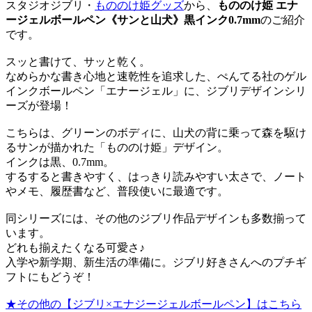
スタジオジブリ・
もののけ姫グッズ
から、
もののけ姫 エナ
ージェルボールペン《サンと山犬》黒インク0.7mm
のご紹介
です。
スッと書けて、サッと乾く。
なめらかな書き心地と速乾性を追求した、ぺんてる社のゲル
インクボールペン「エナージェル」に、ジブリデザインシリ
ーズが登場！
こちらは、グリーンのボディに、山犬の背に乗って森を駆け
るサンが描かれた「もののけ姫」デザイン。
インクは黒、0.7mm。
するすると書きやすく、はっきり読みやすい太さで、ノート
やメモ、履歴書など、普段使いに最適です。
同シリーズには、その他のジブリ作品デザインも多数揃って
います。
どれも揃えたくなる可愛さ♪
入学や新学期、新生活の準備に。ジブリ好きさんへのプチギ
フトにもどうぞ！
★その他の【ジブリ×エナジージェルボールペン】はこちら