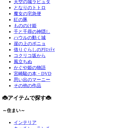
天空の城ラピュタ
となりのトトロ
魔女の宅急便
紅の豚
もののけ姫
千と千尋の神隠し
ハウルの動く城
崖の上のポニョ
借りぐらしのｱﾘｴｯﾃｨ
コクリコ坂から
風立ちぬ
かぐや姫の物語
宮崎駿の本・DVD
思い出のマーニー
その他の作品
🐞アイテムで探す🐞
～住まい～
インテリア