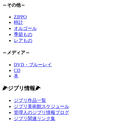
～その他～
ZIPPO
時計
オルゴール
季節もの
レアもの
～メディア～
DVD・ブルーレイ
CD
本
🌽ジブリ情報🌽
ジブリ作品一覧
ジブリ美術館スケジュール
管理人のジブリ情報ブログ
ジブリ関連リンク集