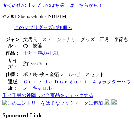
★その他の【ジブリのぽち袋】はこちらから！
© 2001 Studio Ghibli・NDDTM
このジブリグッズの詳細へ
ジャン
文房具 ステーショナリーグッズ 正月 季節も
ル：
の 便箋
作品：
千と千尋の神隠し
サイ
約13×6.5cm
ズ：
仕様：
ポチ袋6枚＋金箔シール6ピースセット
通販
Ｃａｆｅ ｄｅ Ｄｏｎｇｕｒｉ
キャラクターハウ
店：
ス キャロル
千と千尋の神隠しの全商品をチェックする
Sponsored Link