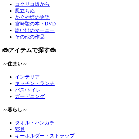
コクリコ坂から
風立ちぬ
かぐや姫の物語
宮崎駿の本・DVD
思い出のマーニー
その他の作品
🐞アイテムで探す🐞
～住まい～
インテリア
キッチン・ランチ
バス/トイレ
ガーデニング
～暮らし～
タオル・ハンカチ
寝具
キーホルダー・ストラップ