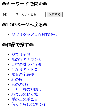
🐞キーワードで探す🐞
🐞TOPページへ戻る🐞
ジブリグッズ大百科TOPへ
🐞作品で探す🐞
ジブリ全般
風の谷のナウシカ
天空の城ラピュタ
となりのトトロ
魔女の宅急便
紅の豚
もののけ姫
千と千尋の神隠し
ハウルの動く城
崖の上のポニョ
借りぐらしのｱﾘｴｯﾃｨ