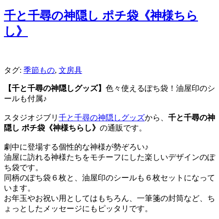
千と千尋の神隠し ポチ袋《神様ちら
し》
タグ:
季節もの
,
文房具
【千と千尋の神隠しグッズ】
色々使えるぽち袋！油屋印のシ
ールも付属♪
スタジオジブリ
千と千尋の神隠しグッズ
から、
千と千尋の神
隠し ポチ袋《神様ちらし》
の通販です。
劇中に登場する個性的な神様が勢ぞろい♪
油屋に訪れる神様たちをモチーフにした楽しいデザインのぽ
ち袋です。
同柄のぽち袋６枚と、油屋印のシールも６枚セットになって
います。
お年玉やお祝い用としてはもちろん、一筆箋の封筒など、ち
ょっとしたメッセージにもピッタリです。