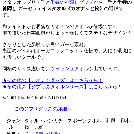
スタジオジブリ・
千と千尋の神隠しグッズ
から、
千と千尋の
神隠し ガーゼフェイスタオル《カオナシと松》
の通販で
す。
和テイストがお洒落なカオナシのタオルが登場です♪
墨で描いた日本画風がちょっと珍しくてステキなデザイン！
さらりとした肌触りが良いガーゼ素材。
裏面のパイルはオーガニックコットン仕様で、人にも環境に
も優しいタオルです。
同柄のサイズ違いで、
ウォッシュタオル
も出ています。
★その他の【カオナシグッズ】はこちらから！
★その他の【ジブリのタオルシリーズ】はこちらから！
© 2001 Studio Ghibli・NDDTM
このジブリグッズの詳細へ
ジャン
タオル・ハンカチ スポーツタオル 和風 和小
ル：
物 丸眞