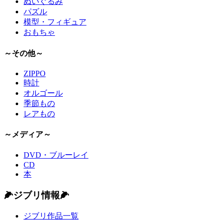
ぬいぐるみ
パズル
模型・フィギュア
おもちゃ
～その他～
ZIPPO
時計
オルゴール
季節もの
レアもの
～メディア～
DVD・ブルーレイ
CD
本
🌽ジブリ情報🌽
ジブリ作品一覧