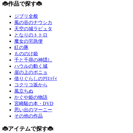
🐞作品で探す🐞
ジブリ全般
風の谷のナウシカ
天空の城ラピュタ
となりのトトロ
魔女の宅急便
紅の豚
もののけ姫
千と千尋の神隠し
ハウルの動く城
崖の上のポニョ
借りぐらしのｱﾘｴｯﾃｨ
コクリコ坂から
風立ちぬ
かぐや姫の物語
宮崎駿の本・DVD
思い出のマーニー
その他の作品
🐞アイテムで探す🐞