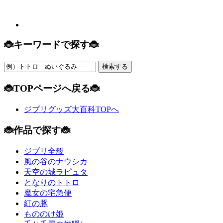
🐞キーワードで探す🐞
🐞TOPページへ戻る🐞
ジブリグッズ大百科TOPへ
🐞作品で探す🐞
ジブリ全般
風の谷のナウシカ
天空の城ラピュタ
となりのトトロ
魔女の宅急便
紅の豚
もののけ姫