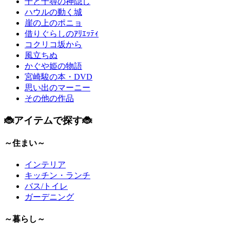
千と千尋の神隠し
ハウルの動く城
崖の上のポニョ
借りぐらしのｱﾘｴｯﾃｨ
コクリコ坂から
風立ちぬ
かぐや姫の物語
宮崎駿の本・DVD
思い出のマーニー
その他の作品
🐞アイテムで探す🐞
～住まい～
インテリア
キッチン・ランチ
バス/トイレ
ガーデニング
～暮らし～