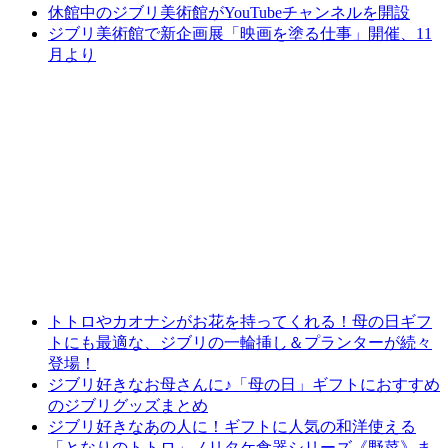
休館中のジブリ美術館がYouTubeチャンネルを開設
ジブリ美術館で新企画展「映画を塗る仕事」開催、11
月より
トトロやカオナシがお花を持ってくれる！母の日ギフ
トにも最適な、ジブリの一輪挿し＆プランターが続々
登場！
ジブリ好きなお母さんに♪「母の日」ギフトにおすすめ
のジブリグッズまとめ
ジブリ好きなあの人に！ギフトに人気の和洋使える
「となりのトトロ」ノリタケ食器シリーズ《野菜》ま