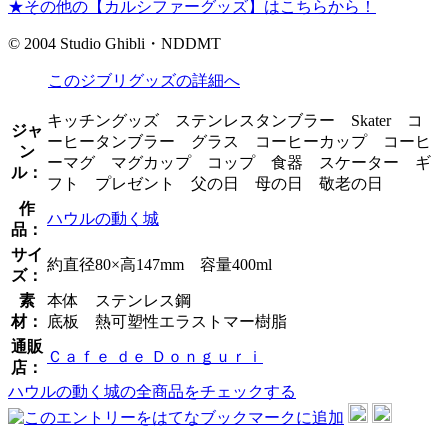
★その他の【カルシファーグッズ】はこちらから！
© 2004 Studio Ghibli・NDDMT
このジブリグッズの詳細へ
キッチングッズ ステンレスタンブラー Skater コ
ジャ
ーヒータンブラー グラス コーヒーカップ コーヒ
ン
ーマグ マグカップ コップ 食器 スケーター ギ
ル：
フト プレゼント 父の日 母の日 敬老の日
作
ハウルの動く城
品：
サイ
約直径80×高147mm 容量400ml
ズ：
素
本体 ステンレス鋼
材：
底板 熱可塑性エラストマー樹脂
通販
Ｃａｆｅ ｄｅ Ｄｏｎｇｕｒｉ
店：
ハウルの動く城の全商品をチェックする