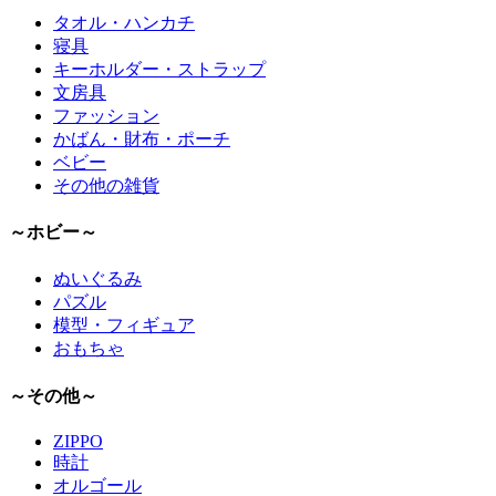
タオル・ハンカチ
寝具
キーホルダー・ストラップ
文房具
ファッション
かばん・財布・ポーチ
ベビー
その他の雑貨
～ホビー～
ぬいぐるみ
パズル
模型・フィギュア
おもちゃ
～その他～
ZIPPO
時計
オルゴール