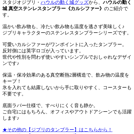
スタジオジブリ・
ハウルの動く城グッズ
から、
ハウルの動く
城 真空ステンレスタンブラー《カルシファー》
のご紹介で
す。
温かい飲み物も、冷たい飲み物も温度を逃さず美味しく♪
ジブリキャラクターのステンレスタンブラーシリーズです。
可愛いカルシファーがワンポイントに入ったタンブラー。
反対側には英字ロゴが入っています。
世代や性別を問わず使いやすいシンプルでおしゃれなデザイ
ンです♪
保温・保冷効果のある真空断熱2層構造で、飲み物の温度を
キープ！
氷を入れても結露しないから手に取りやすく、コースターも
不要です。
底面ラバー仕様で、すべりにくく音も静か。
ご自宅にはもちろん、オフィスやアウトドアシーンでも活躍
します♪
★その他の【ジブリのタンブラー】はこちらから！