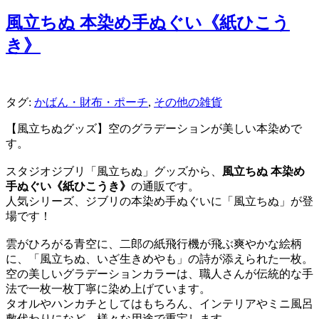
風立ちぬ 本染め手ぬぐい《紙ひこう
き》
タグ:
かばん・財布・ポーチ
,
その他の雑貨
【風立ちぬグッズ】空のグラデーションが美しい本染めで
す。
スタジオジブリ「風立ちぬ」グッズから、
風立ちぬ 本染め
手ぬぐい《紙ひこうき》
の通販です。
人気シリーズ、ジブリの本染め手ぬぐいに「風立ちぬ」が登
場です！
雲がひろがる青空に、二郎の紙飛行機が飛ぶ爽やかな絵柄
に、「風立ちぬ、いざ生きめやも」の詩が添えられた一枚。
空の美しいグラデーションカラーは、職人さんが伝統的な手
法で一枚一枚丁寧に染め上げています。
タオルやハンカチとしてはもちろん、インテリアやミニ風呂
敷代わりになど、様々な用途で重宝します。