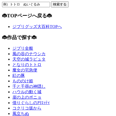
🐞TOPページへ戻る🐞
ジブリグッズ大百科TOPへ
🐞作品で探す🐞
ジブリ全般
風の谷のナウシカ
天空の城ラピュタ
となりのトトロ
魔女の宅急便
紅の豚
もののけ姫
千と千尋の神隠し
ハウルの動く城
崖の上のポニョ
借りぐらしのｱﾘｴｯﾃｨ
コクリコ坂から
風立ちぬ