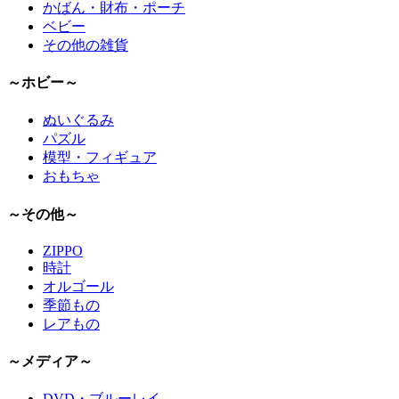
かばん・財布・ポーチ
ベビー
その他の雑貨
～ホビー～
ぬいぐるみ
パズル
模型・フィギュア
おもちゃ
～その他～
ZIPPO
時計
オルゴール
季節もの
レアもの
～メディア～
DVD・ブルーレイ