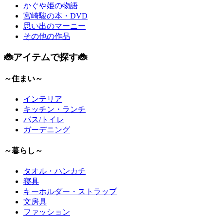
かぐや姫の物語
宮崎駿の本・DVD
思い出のマーニー
その他の作品
🐞アイテムで探す🐞
～住まい～
インテリア
キッチン・ランチ
バス/トイレ
ガーデニング
～暮らし～
タオル・ハンカチ
寝具
キーホルダー・ストラップ
文房具
ファッション