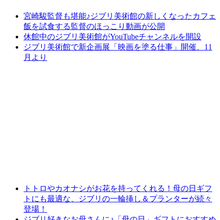
宮崎駿監督も堪能♪ジブリ美術館の新しくなったカフェ
飯を試食する監督のほっこり動画が公開
休館中のジブリ美術館がYouTubeチャンネルを開設
ジブリ美術館で新企画展「映画を塗る仕事」開催、11
月より
トトロやカオナシがお花を持ってくれる！母の日ギフ
トにも最適な、ジブリの一輪挿し＆プランターが続々
登場！
ジブリ好きなお母さんに♪「母の日」ギフトにおすすめ