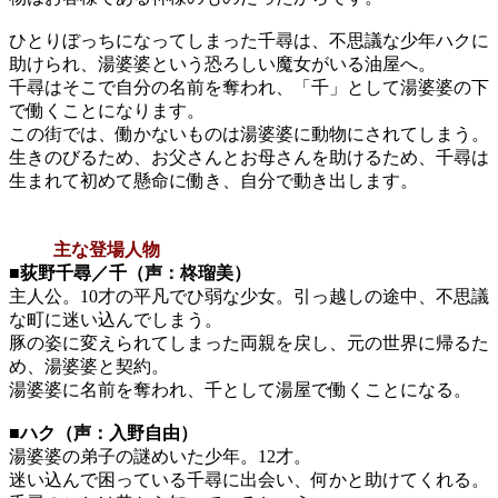
ひとりぼっちになってしまった千尋は、不思議な少年ハクに
助けられ、湯婆婆という恐ろしい魔女がいる油屋へ。
千尋はそこで自分の名前を奪われ、「千」として湯婆婆の下
で働くことになります。
この街では、働かないものは湯婆婆に動物にされてしまう。
生きのびるため、お父さんとお母さんを助けるため、千尋は
生まれて初めて懸命に働き、自分で動き出します。
主な登場人物
■荻野千尋／千（声：柊瑠美）
主人公。10才の平凡でひ弱な少女。引っ越しの途中、不思議
な町に迷い込んでしまう。
豚の姿に変えられてしまった両親を戻し、元の世界に帰るた
め、湯婆婆と契約。
湯婆婆に名前を奪われ、千として湯屋で働くことになる。
■ハク（声：入野自由）
湯婆婆の弟子の謎めいた少年。12才。
迷い込んで困っている千尋に出会い、何かと助けてくれる。