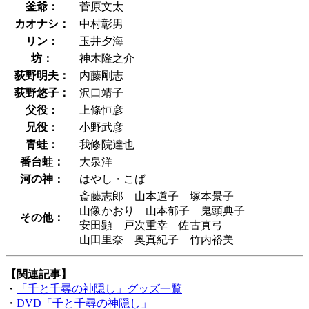
釜爺：
菅原文太
カオナシ：
中村彰男
リン：
玉井夕海
坊：
神木隆之介
荻野明夫：
内藤剛志
荻野悠子：
沢口靖子
父役：
上條恒彦
兄役：
小野武彦
青蛙：
我修院達也
番台蛙：
大泉洋
河の神：
はやし・こば
斎藤志郎 山本道子 塚本景子
山像かおり 山本郁子 鬼頭典子
その他：
安田顕 戸次重幸 佐古真弓
山田里奈 奥真紀子 竹内裕美
【関連記事】
・
「千と千尋の神隠し」グッズ一覧
・
DVD「千と千尋の神隠し」