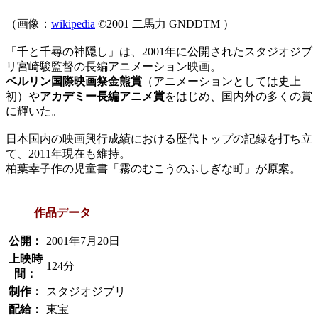
（画像：
wikipedia
©2001 二馬力 GNDDTM ）
「千と千尋の神隠し」は、2001年に公開されたスタジオジブ
リ宮崎駿監督の長編アニメーション映画。
ベルリン国際映画祭金熊賞
（アニメーションとしては史上
初）や
アカデミー長編アニメ賞
をはじめ、国内外の多くの賞
に輝いた。
日本国内の映画興行成績における歴代トップの記録を打ち立
て、2011年現在も維持。
柏葉幸子作の児童書「霧のむこうのふしぎな町」が原案。
作品データ
公開：
2001年7月20日
上映時
124分
間：
制作：
スタジオジブリ
配給：
東宝