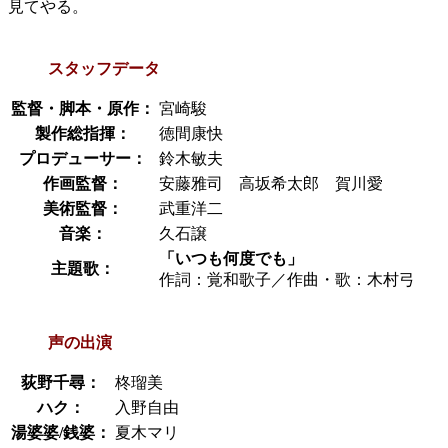
見てやる。
スタッフデータ
監督・脚本・原作：
宮崎駿
製作総指揮：
徳間康快
プロデューサー：
鈴木敏夫
作画監督：
安藤雅司 高坂希太郎 賀川愛
美術監督：
武重洋二
音楽：
久石譲
「いつも何度でも」
主題歌：
作詞：覚和歌子／作曲・歌：木村弓
声の出演
荻野千尋：
柊瑠美
ハク：
入野自由
湯婆婆/銭婆：
夏木マリ