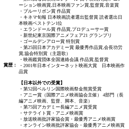
ーション映画賞,日本映画ファン賞,監督賞,音楽賞
・ブルーリボン賞 作品賞
・キネマ旬報 日本映画読者選出監督賞 読者選出日
本映画ベストテン1位
・エランドール賞 作品賞,プロデューサー賞
・新世紀東京国際アニメフェア21 グランプリ
・ゴールデンアロー賞 特別賞
・第25回日本アカデミー賞 最優秀作品賞,会長功労
賞,協会特別賞（主題歌）
・映画鑑賞団体全国連絡会議 作品賞,監督賞
賞歴：
・2001年日本インターネット映画大賞 日本映画作
品賞
【日本以外での受賞】
・第52回ベルリン国際映画祭金熊賞受賞
・アニー賞（国際アニメ映画協会主催） 4部門（長
編アニメ映画、監督、脚本、音楽）
・第75回アカデミー長編アニメ賞受賞
・サテライト賞・アニメ映画賞
・放送映画批評家協会賞・最優秀アニメ映画賞
・オンライン映画批評家協会・最優秀アニメ映画賞