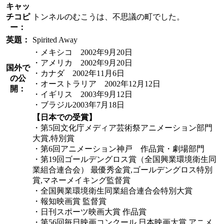
キャッ
チコピ
トンネルのむこうは、不思議の町でした。
ー：
英題：
Spirited Away
・メキシコ 2002年9月20日
・アメリカ 2002年9月20日
国外で
・カナダ 2002年11月6日
の公
・オーストラリア 2002年12月12日
開：
・イギリス 2003年9月12日
・ブラジル2003年7月18日
【日本での受賞】
・第5回文化庁メディア芸術祭アニメーション部門
大賞,特別賞
・第6回アニメーション神戸 作品賞・劇場部門
・第19回ゴールデングロス賞（全国興業環境衛生同
業組合連合会） 最優秀金賞,ゴールデングロス特別
賞,マネーメイキング監督賞
・全国興業環境衛生同業組合連合会特別大賞
・報知映画賞 監督賞
・日刊スポーツ映画大賞 作品賞
・第56回毎日映画コンクール 日本映画大賞,アニメ