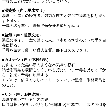
千尋のことは昔から知っているという。
■湯婆婆（声：夏木マリ）
湯屋「油屋」の経営者。強力な魔力と強欲で湯屋を切り盛り
する魔女。
千尋の名を奪い、湯屋で働かせる契約を結ぶ。
■釜爺（声：菅原文太）
湯屋のボイラー室で働く老人。６本ある蜘蛛のような手を自
在に操る。
千尋を気遣う優しい職人気質。部下はススワタリ。
■カオナシ（声：中村彰男）
お面をつけた黒い影のような不気味な存在。
話せる言葉も表情もなく、己を持たない。千尋を見かけてか
ら、執拗に千尋に執着する。
モデルは「借りぐらしのアリエッティ」の監督、米林宏昌と
のこと。
■リン（声：玉井夕海）
湯屋で働いている14才の娘。
口調は荒いがサッパリとした姉御肌な性格で、千尋の面倒を