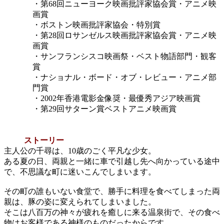
・第68回ニューヨーク映画批評家協会賞・アニメ映
画賞
・ボストン映画批評家協会・特別賞
・第28回ロサンゼルス映画批評家協会賞・アニメ映
画賞
・サンフランシスコ映画祭・ベスト物語部門・観客
賞
・ナショナル・ボード・オブ・レビュー・アニメ部
門賞
・2002年香港電影金像奨・最優秀アジア映画賞
・第29回サターン賞ベストアニメ映画賞
ストーリー
主人公の千尋は、10歳のごく平凡な少女。
ある夏の日、両親と一緒に車で引越し先へ向かっている途中
で、不思議な町に迷いこんでしまいます。
その町の誰もいない食堂で、勝手に料理を食べてしまった両
親は、豚の姿に変えられてしまいました。
そこは八百万の神々が疲れを癒しに来る温泉街で、その食べ
物はお客様である神様のものだったからです。