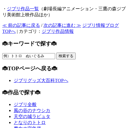
・
ジブリ作品一覧
（劇場長編アニメーション・三鷹の森ジブ
リ美術館上映作品ほか）
≪ 前の記事に戻る
/
次の記事に進む ≫
ジブリ情報ブログ
TOPへ
| カテゴリ：
ジブリ作品情報
🐞キーワードで探す🐞
🐞TOPページへ戻る🐞
ジブリグッズ大百科TOPへ
🐞作品で探す🐞
ジブリ全般
風の谷のナウシカ
天空の城ラピュタ
となりのトトロ