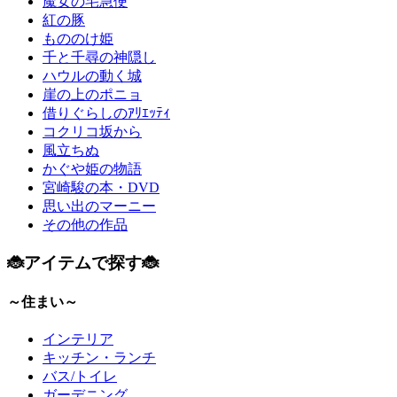
魔女の宅急便
紅の豚
もののけ姫
千と千尋の神隠し
ハウルの動く城
崖の上のポニョ
借りぐらしのｱﾘｴｯﾃｨ
コクリコ坂から
風立ちぬ
かぐや姫の物語
宮崎駿の本・DVD
思い出のマーニー
その他の作品
🐞アイテムで探す🐞
～住まい～
インテリア
キッチン・ランチ
バス/トイレ
ガーデニング