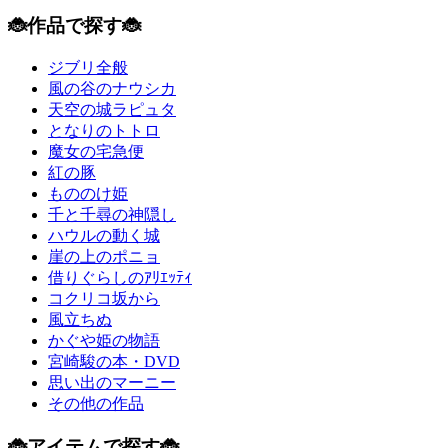
🐞作品で探す🐞
ジブリ全般
風の谷のナウシカ
天空の城ラピュタ
となりのトトロ
魔女の宅急便
紅の豚
もののけ姫
千と千尋の神隠し
ハウルの動く城
崖の上のポニョ
借りぐらしのｱﾘｴｯﾃｨ
コクリコ坂から
風立ちぬ
かぐや姫の物語
宮崎駿の本・DVD
思い出のマーニー
その他の作品
🐞アイテムで探す🐞