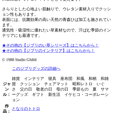
さらりとした心地よい肌触りで、ウレタン素材入りでクッシ
ョン性もあります。
表面には、抗菌効果の高い天然の青森ひば加工も施されてい
ます。
通気性・吸湿性に優れたい草素材なので、汗ばむ季節のイン
テリアにも最適です。
★その他の【ジブリのい草シリーズ】はこちらから！
★その他の【ジブリのインテリア】はこちらから！
© 1988 Studio Ghibli
このジブリグッズの詳細へ
雑貨 インテリア 寝具 座布団 和風 和柄 和雑
ジャ
貨 クッション チェアマット 昭和レトロ いぐ
ン
さ 父の日 敬老の日 母の日 季節もの 夏 サマ
ル：
ーグッズ ギフト 新生活 イケヒコ・コーポレーシ
ョン
作
となりのトトロ
品：