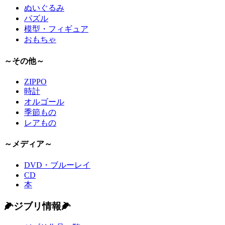
ぬいぐるみ
パズル
模型・フィギュア
おもちゃ
～その他～
ZIPPO
時計
オルゴール
季節もの
レアもの
～メディア～
DVD・ブルーレイ
CD
本
🌽ジブリ情報🌽